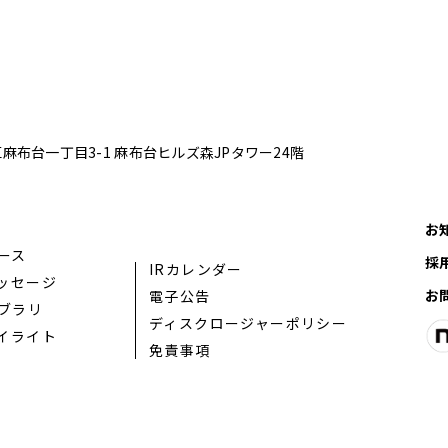
港区麻布台一丁目3-1
麻布台ヒルズ森JPタワー24階
お
ュース
採
IRカレンダー
ッセージ
お
電子公告
イブラリ
ディスクロージャーポリシー
イライト
免責事項